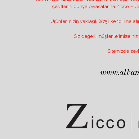
çeşitlerini dünya piyasalarına Zicco – C
Ürünlerimizin yaklaşık %75’i kendi imalatı
Siz değerli müşterilerimize hi
Sitemizde zevkl
www.alkan