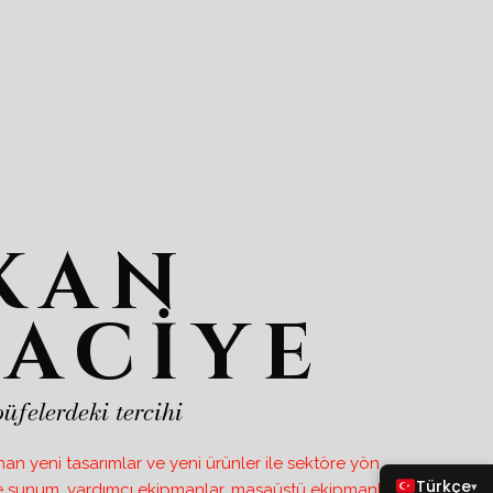
KAN
ACİYE
üfelerdeki tercihi
n yeni tasarımlar ve yeni ürünler ile sektöre yön
Türkçe
▾
büfe sunum, yardımcı ekipmanlar, masaüstü ekipmanları