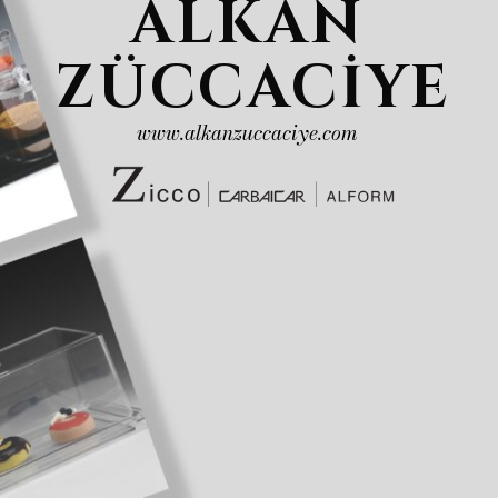
ALKAN
ZÜCCACİYE
www.alkanzuccaciye.com