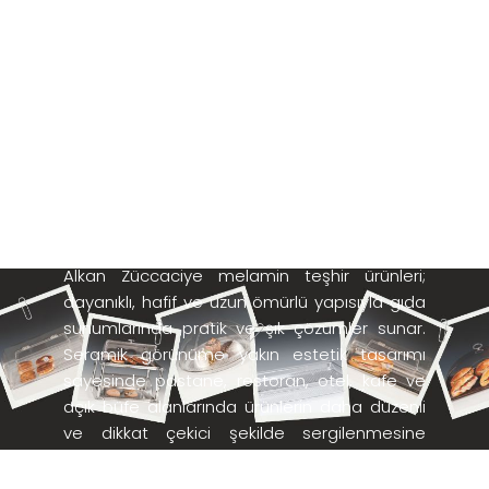
MELAMİN
TEŞHİRLER
Alkan Züccaciye melamin teşhir ürünleri;
dayanıklı, hafif ve uzun ömürlü yapısıyla gıda
sunumlarında pratik ve şık çözümler sunar.
Seramik görünüme yakın estetik tasarımı
sayesinde pastane, restoran, otel, kafe ve
açık büfe alanlarında ürünlerin daha düzenli
ve dikkat çekici şekilde sergilenmesine
yardımcı olur. Kırılmaya karşı dayanıklı
melamin malzemeden üretilen bu teşhirler,