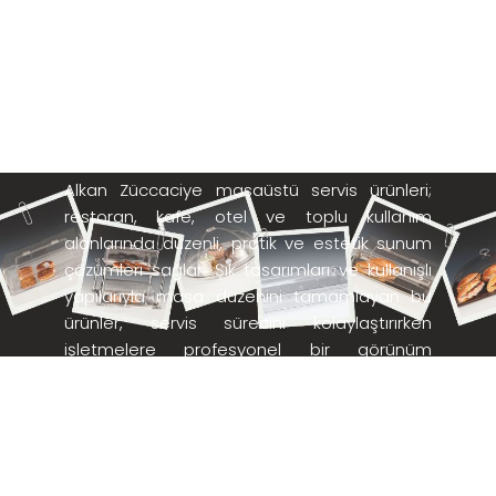
MASAÜSTÜ
SERVİS
ÜRÜNLERİ
Alkan Züccaciye masaüstü servis ürünleri;
restoran, kafe, otel ve toplu kullanım
alanlarında düzenli, pratik ve estetik sunum
çözümleri sağlar. Şık tasarımları ve kullanışlı
yapılarıyla masa düzenini tamamlayan bu
ürünler, servis sürecini kolaylaştırırken
işletmelere profesyonel bir görünüm
kazandırır. Yoğun kullanıma uygun dayanıklı
malzemelerden üretilen masaüstü servis
ürünleri, hem günlük servis ihtiyaçları hem de
özel sunumlar için ekonomik, uzun ömürlü ve
işlevsel bir alternatiftir.