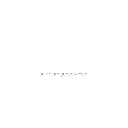
yoğun kullanıma uygun yapısıyla hem
ekonomik hem de kullanışlı bir alternatiftir.
Bu bölüm güncelleniyor.