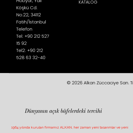
Hobyar, Yalı
KATALOG
Köşkü Cd.
No:22, 34112
Fatih/İstanbul
Telefon
Tel: +90 212 527
15 92
Tel2: +90 212
528 63 32-40
© 2026 Alkan Züccaciye San. Tic.
Dünyanın açık büfelerdeki tercihi
1964 yılında kurulan firmamız ALKAN, her zaman yeni tasarımlar ve yeni